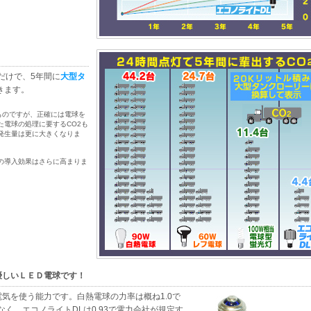
だけで、5年間に
大型タ
きます。
たものですが、正確には電球を
た電球の処理に要するCO2も
発生量は更に大きくなりま
の導入効果はさらに高まりま
優しいＬＥＤ電球です！
気を使う能力です。白熱電球の力率は概ね1.0で
なく、エコノライトDLは0.93で電力会社が規定す