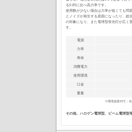
る0.85に比べ高力率です。
使用数が少ない場合は力率が低くても問
とノイズが発生する原因になったり、総合
の対象になり、また電球型蛍光灯が広く
す。
電源
力率
寿命
消費電力
使用環境
口金
重量
※環境温度35℃：
その他、ハロゲン電球型、ビーム電球型