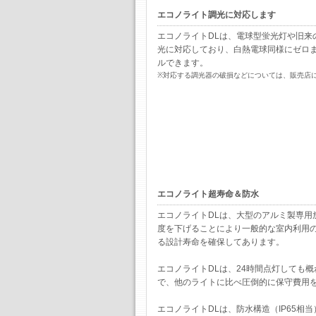
エコノライト
調光に対応します
エコノライトDLは、電球型蛍光灯や旧来
光に対応しており、白熱電球同様にゼロ
ルできます。
※対応する調光器の破損などについては、販売店
エコノライト超寿命＆防水
エコノライトDLは、大型のアルミ製専用
度を下げることにより一般的な室内利用の
る設計寿命を確保してあります。
エコノライトDLは、24時間点灯しても概
で、他のライトに比べ圧倒的に保守費用
エコノライトDLは、防水構造（IP65相