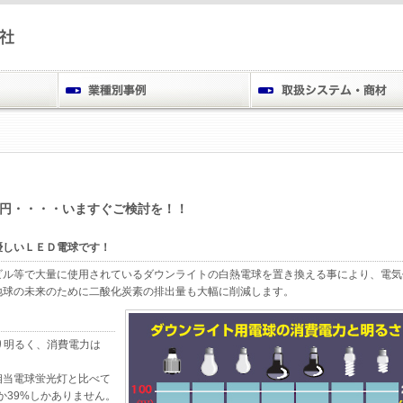
０円・・・・いますぐご検討を！！
優しいＬＥＤ電球です！
ビル等で大量に使用されているダウンライトの白熱電球を置き換える事により、電気
地球の未来のために二酸化炭素の排出量も大幅に削減します。
り明るく、消費電力は
相当電球蛍光灯と比べて
か39%しかありません。