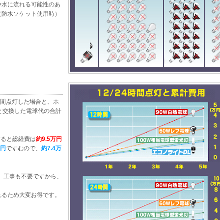
や水に流れる可能性のあ
（防水ソケット使用時）
時間点灯した場合と、ホ
と交換した電球代の合計
すると総経費は
約9.5万円
万円
ですむので、
約7.4万
、工事も不要ですから、
れるため大変お得です。