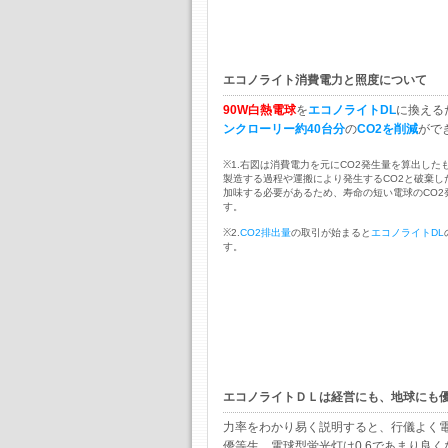
エコノライト消費電力と照度について
90W白熱電球
を
エコノライトDL
に換える
ンクローリー約40台分
の
CO2を削減
がで
※1.右図は消費電力を元にCO2発生量を算出し
製造する過程や運搬により発生するCO2と破棄し
加味する必要があるため、寿命の短い電球のCO2
す。
※2.
CO2排出量
の取引が始まると
エコノライトDL
す。
エコノライトＤＬは経営にも、地球にも
力率をわかり易く説明すると、行儀よく電
優等生、電球型蛍光灯は0.6であまり良く