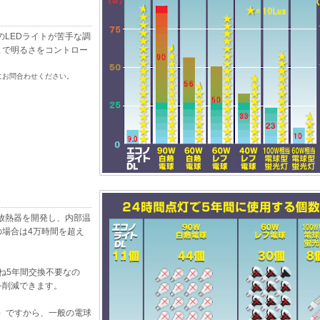
のLEDライトが苦手な調
まで明るさをコントロー
にお問合わせください。
放熱器を開発し、内部温
場合は4万時間を超え
ね5年間交換不要なの
を削減できます。
当）ですから、一般の電球