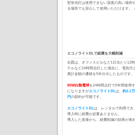
型蛍光灯は使用できない湿度の高い場所
る場所でも安心して使用いただけます。
エコノライトDLで経費を大幅削減
右図は、オフィスビルなど1日当たり12
テルなど24時間点灯した場合に、電気代
累計金額の遷移を5年分示したものです。
90W白熱電球
を24時間点灯で5年間使用
になりますが
エコノライトDL
は、
約2.1
円
の節約が可能です。
エコノライトDL
は、レンタルで利用でき
導入時に経費が必要ありません。
導入した直後から、経費削減の効果が表