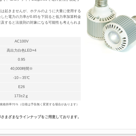
題は起きませんが、ホテルのように大量に使用する
した電力の力率が0.85を下回ると低力率加算料金
普及すると法規則の対象になる可能性も考えられま
AC100V
高出力白色LED×4
0.95
40,000時間※
-10～35℃
E26
173±2ｇ
光束維持率70％（仕様は予告無く変更する場合があります）
等さまざまなラインナップをご用意しております。