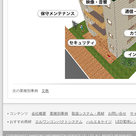
次の業種別事例
文教
コンテンツ
会社概要
業種別事例
取扱システム・商材
お問い合せ
サ
おすすめ商材
エルワンコンパクトシステム
ハルエ＆ケイジ
LED電球レ
COPYRIGHT(C) NANGOKU INFORMATION SERVICE CO.,LTD. ALL RIGHTS RESERVED.